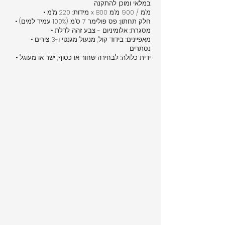
במלאי ומוכן להתקנה
• מידות: 220 מ"מ x 800 מ"מ / 900 מ"מ
• חלק תחתון: פס פולימר 7 ס"מ (100% עמיד למים)
• מסגרת: אלומיניום - צבע זהה לדלת
• מאפיינים: בידוד קול, מנעול מגנטי ו-3 צירים
נסתרים
• ידית כלולה: לבחירה שחור או כסוף, ישר או מעוגל