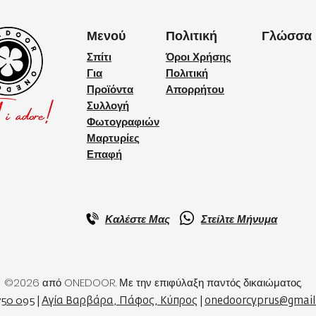
Μενού
Πολιτική
Γλώσσα
Σπίτι
Όροι Χρήσης
Για
Πολιτική
Προϊόντα
Απορρήτου
Συλλογή
Φωτογραφιών
Μαρτυρίες
Επαφή
Καλέστε Μας
Στείλτε Μήνυμα
©2026 από ONEDOOR. Με την επιφύλαξη παντός δικαιώματος.
750 095
|
Αγία Βαρβάρα, Πάφος, Κύπρος
|
onedoorcyprus@gmai