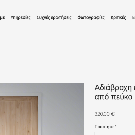
 με
Υπηρεσίες
Συχνές ερωτήσεις
Φωτογραφίες
Κριτικές
Ε
Αδιάβροχη 
από πεύκο
Τιμή
320,00 €
Ποσότητα
*